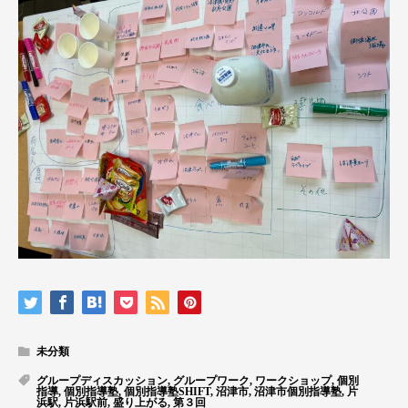
未分類
グループディスカッション
,
グループワーク
,
ワークショップ
,
個別
指導
,
個別指導塾
,
個別指導塾SHIFT
,
沼津市
,
沼津市個別指導塾
,
片
浜駅
,
片浜駅前
,
盛り上がる
,
第３回