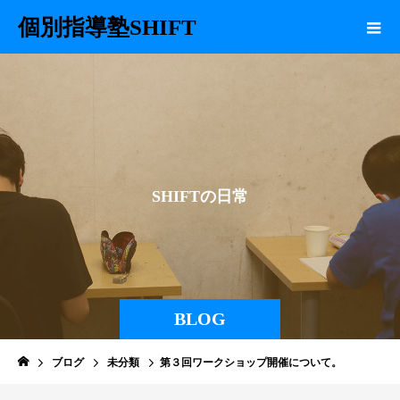
個別指導塾SHIFT
S
H
I
F
T
の
日
常
BLOG
ブログ
未分類
第３回ワークショップ開催について。