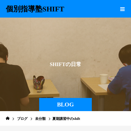
個別指導塾SHIFT
S
H
I
F
T
の
日
常
BLOG
ブログ
未分類
夏期講習中のshift