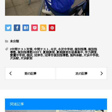
未分類
#中間テスト対策
,
中間テスト
,
今沢
,
今沢中学校
,
個別指導
,
個別指
導塾
,
個別指導塾SHIFT
,
夏期講習
,
夏期講習生徒募集中
,
学力調査
,
愛鷹中学校
,
模試
,
沼津市
,
沼津市個別指導塾
,
無料体験
,
片浜中学校
,
片浜駅
,
片浜駅前
関連記事